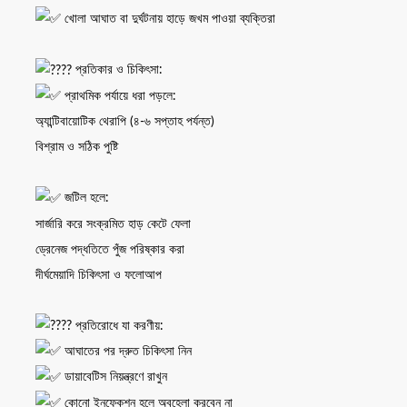
খোলা আঘাত বা দুর্ঘটনায় হাড়ে জখম পাওয়া ব্যক্তিরা
প্রতিকার ও চিকিৎসা:
প্রাথমিক পর্যায়ে ধরা পড়লে:
অ্যান্টিবায়োটিক থেরাপি (৪-৬ সপ্তাহ পর্যন্ত)
বিশ্রাম ও সঠিক পুষ্টি
জটিল হলে:
সার্জারি করে সংক্রমিত হাড় কেটে ফেলা
ড্রেনেজ পদ্ধতিতে পুঁজ পরিষ্কার করা
দীর্ঘমেয়াদি চিকিৎসা ও ফলোআপ
প্রতিরোধে যা করণীয়:
আঘাতের পর দ্রুত চিকিৎসা নিন
ডায়াবেটিস নিয়ন্ত্রণে রাখুন
কোনো ইনফেকশন হলে অবহেলা করবেন না